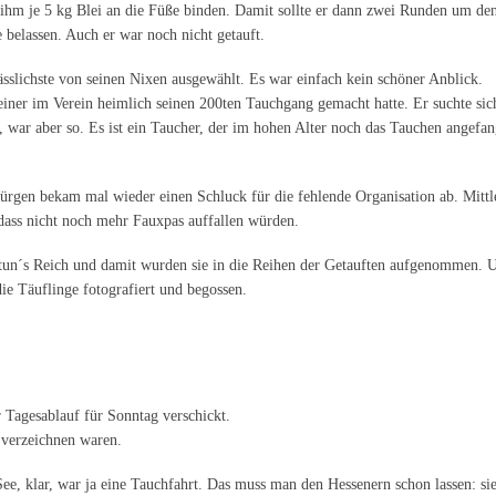
 ihm je 5 kg Blei an die Füße binden. Damit sollte er dann zwei Runden um den 
 belassen. Auch er war noch nicht getauft.
sslichste von seinen Nixen ausgewählt. Es war einfach kein schöner Anblick.
s einer im Verein heimlich seinen 200ten Tauchgang gemacht hatte. Er suchte s
, war aber so. Es ist ein Taucher, der im hohen Alter noch das Tauchen angefa
Jürgen bekam mal wieder einen Schluck für die fehlende Organisation ab. Mittle
dass nicht noch mehr Fauxpas auffallen würden.
ptun´s Reich und damit wurden sie in die Reihen der Getauften aufgenommen. Un
e Täuflinge fotografiert und begossen.
 Tagesablauf für Sonntag verschickt.
u verzeichnen waren.
, klar, war ja eine Tauchfahrt. Das muss man den Hessenern schon lassen: sie 