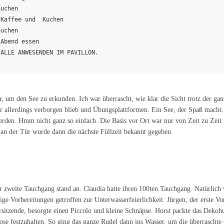
uchen

Kaffee und  Kuchen

uchen

Abend essen

 ALLE ANWESENDEN IM PAVILLON.
um den See zu erkunden. Ich war überrascht, wie klar die Sicht trotz der ga
r allerdings verborgen blieb und Übungsplattformen. Ein See, der Spaß macht.
rden. Hmm nicht ganz so einfach. Die Basis vor Ort war nur von Zeit zu Zeit nu
 an der Tür wurde dann die nächste Füllzeit bekannt gegeben.
r zweite Tauchgang stand an. Claudia hatte ihren 100ten Tauchgang. Natürlic
nige Vorbereitungen getroffen zur Unterwasserfeierlichkeit. Jürgen, der erste V
rsitzende, besorgte einen Piccolo und kleine Schnäpse. Horst packte das Deko
ose festzuhalten. So ging das ganze Rudel dann ins Wasser, um die überraschte C