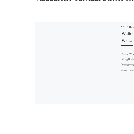
Veröffe
Weihn
Wasse
Zum Weih
Mitglied
Müngersd
durch de