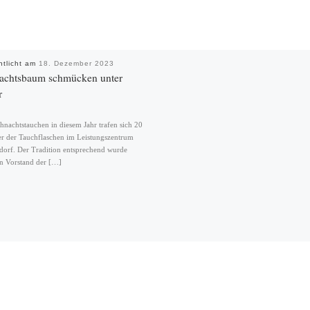
ntlicht am
18. Dezember 2023
achtsbaum schmücken unter
r
nachtstauchen in diesem Jahr trafen sich 20
er der Tauchflaschen im Leistungszentrum
orf. Der Tradition entsprechend wurde
n Vorstand der […]