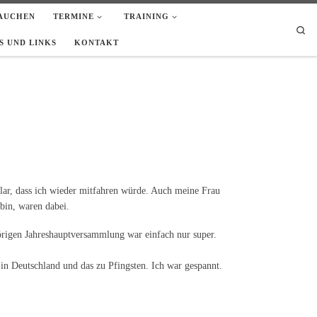
AUCHEN
TERMINE
TRAINING
Sea
 UND LINKS
KONTAKT
ar, dass ich wieder mitfahren würde. Auch meine Frau
bin, waren dabei.
örigen Jahreshauptversammlung war einfach nur super.
 in Deutschland und das zu Pfingsten. Ich war gespannt.