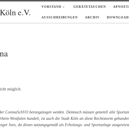
VORSTAND
GERÄTETAUCHEN
APNOET
Köln e.V.
AUSSCHREIBUNGEN
ARCHIV
DOWNLOADS
ona
nicht möglich.
der CoronaSchVO herangezogen werden. Demnach müssen generell alle Sportanla
rhein-Westfalen handelt, ist auch die Stadt Köln an diese Rechtsnorm gebunde
inger Sees, da dieses satzungsgemäß als Erholungs- und Sportanlage ausgewiese