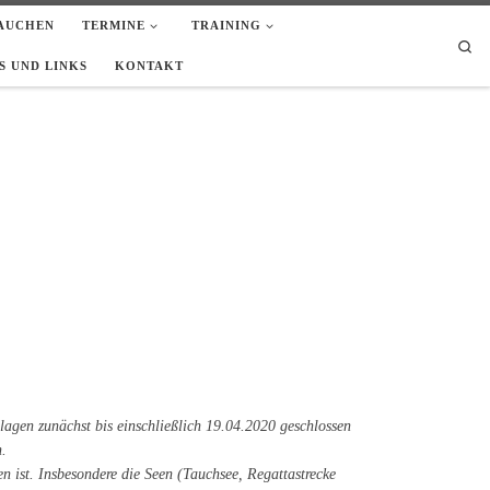
AUCHEN
TERMINE
TRAINING
Sea
 UND LINKS
KONTAKT
gen zunächst bis einschließlich 19.04.2020 geschlossen
n.
n ist. Insbesondere die Seen (Tauchsee, Regattastrecke