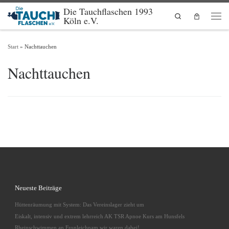
Die Tauchflaschen 1993
Zum Inhalt springen
Search
Köln e.V.
Men
Start
»
Nachttauchen
Nachttauchen
Neueste Beiträge
Hüttenräumung mit System: Das Vereinslager zieht um
Eiskalt, intensiv und extrem lehrreich AK TSR Apnoe Kurs am Hunsfels
Rheinschwimmen an Fronleichnam wir waren dabei!