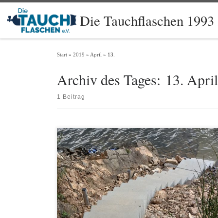
Zum Inhalt springen
Die Tauchflaschen 1993 
Start
»
2019
»
April
»
13.
Archiv des Tages:
13. Apri
1 Beitrag
Es gibt eine Neuerung am Rursee. Nach Jahren langen Kampfes gibt
es endlich vernünftige Treppen an den Einstiegen zu unserem
Verbandsgewässer Rursee. Damit wird das Erreichen des Gewässers
nicht nur leichter, sondern auch sicherer. Aber nicht nur die Treppe
sind die neue Errungenschaft an den Einstiegen Bank I&II, auch
Anrödeltische […]