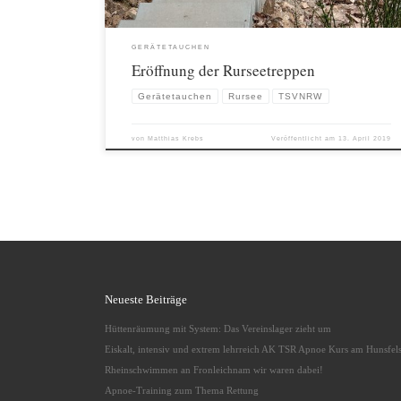
GERÄTETAUCHEN
Eröffnung der Rurseetreppen
Gerätetauchen
Rursee
TSVNRW
von
Matthias Krebs
Veröffentlicht am
13. April 2019
Neueste Beiträge
Hüttenräumung mit System: Das Vereinslager zieht um
Eiskalt, intensiv und extrem lehrreich AK TSR Apnoe Kurs am Hunsfel
Rheinschwimmen an Fronleichnam wir waren dabei!
Apnoe-Training zum Thema Rettung