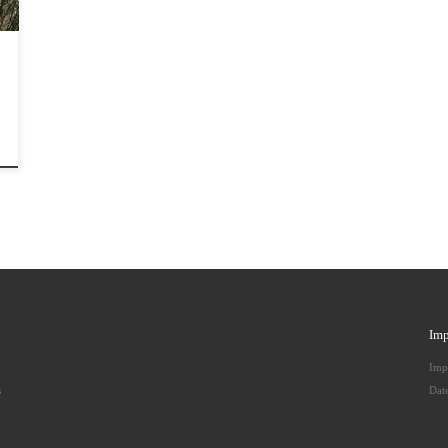
Imp
Imp
s
Dat