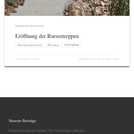
GERÄTETAUCHEN
Eröffnung der Rurseetreppen
Gerätetauchen
Rursee
TSVNRW
von
Matthias Krebs
Veröffentlicht am
13. April 2019
Neueste Beiträge
Hüttenräumung mit System: Das Vereinslager zieht um