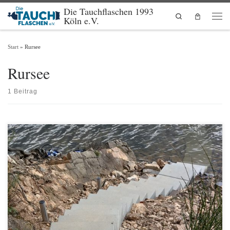
Die Tauchflaschen 1993
Zum Inhalt springen
Search
Köln e.V.
Men
Start
»
Rursee
Rursee
1 Beitrag
Es gibt eine Neuerung am Rursee. Nach Jahren langen Kampfes gibt es endlich
vernünftige Treppen an den Einstiegen zu unserem Verbandsgewässer Rursee.
Damit wird das Erreichen des Gewässers nicht nur leichter, sondern auch sicherer.
Aber nicht nur die Treppen sind die neue Errungenschaft an den Einstiegen Bank
I&II, auch Anrödeltische […]