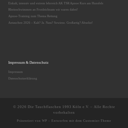
Eiskalt, intensiv und extrem lehrreich AK TSR Apnoe Kurs am Hunsfels
Rheinschwimmen an Fronleichnam wir waren dabei!
Apnoe-Training zum Thema Rettung
Antauchen 2026 – Kalt? Ja. Nass? Sowieso. Großartig? Absolut!
Impressum & Datenschutz
Impressum
Datenschutzerklärung
© 2026
Die Tauchflaschen 1993 Köln e.V.
– Alle Rechte
vorbehalten
Präsentiert von
WP
– Entworfen mit dem
Customizr-Theme