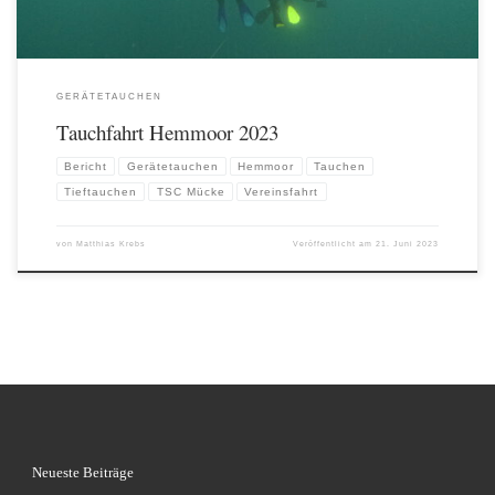
GERÄTETAUCHEN
Tauchfahrt Hemmoor 2023
Bericht
Gerätetauchen
Hemmoor
Tauchen
Tieftauchen
TSC Mücke
Vereinsfahrt
von
Matthias Krebs
Veröffentlicht am
21. Juni 2023
Neueste Beiträge