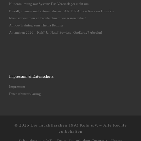
Hüttenräumung mit System: Das Vereinslager zieht um
Eiskalt, intensiv und extrem lehrreich AK TSR Apnoe Kurs am Hunsfels
Rheinschwimmen an Fronleichnam wir waren dabei!
Apnoe-Training zum Thema Rettung
Antauchen 2026 – Kalt? Ja. Nass? Sowieso. Großartig? Absolut!
Impressum & Datenschutz
Impressum
Datenschutzerklärung
© 2026
Die Tauchflaschen 1993 Köln e.V.
– Alle Rechte
vorbehalten
Präsentiert von
WP
– Entworfen mit dem
Customizr-Theme