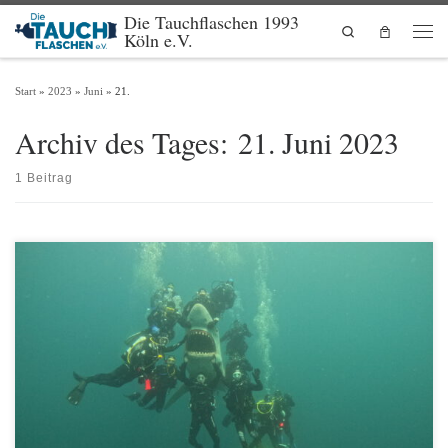
Die Tauchflaschen 1993
Zum Inhalt springen
Search
Köln e.V.
Men
Start
»
2023
»
Juni
»
21.
Archiv des Tages:
21. Juni 2023
1 Beitrag
Auch dieses Jahr zu Frohnleichnam haben wir uns als Verein auf den Weg gemacht,
um ein Wochenende gemeinsam tauchen zu gehen. Organisiert durch Bruno
Scholzen machten sich so insgesamt 22 Taucher und Nichttaucher auf den Weg
nach Hemmor. Vom 7.6.-11.6. bezogen wir insgesamt 4 Blockhütten im Ferienpark
Geesthof. Dabei waren […]