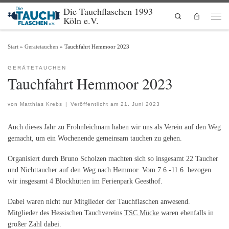
Die Tauchflaschen 1993
Zum Inhalt springen
Search
Köln e.V.
Men
Start
»
Gerätetauchen
»
Tauchfahrt Hemmoor 2023
GERÄTETAUCHEN
Tauchfahrt Hemmoor 2023
von
Matthias Krebs
|
Veröffentlicht am
21. Juni 2023
Auch dieses Jahr zu Frohnleichnam haben wir uns als Verein auf den Weg
gemacht, um ein Wochenende gemeinsam tauchen zu gehen.
Organisiert durch Bruno Scholzen machten sich so insgesamt 22 Taucher
und Nichttaucher auf den Weg nach Hemmor. Vom 7.6.-11.6. bezogen
wir insgesamt 4 Blockhütten im Ferienpark Geesthof.
Dabei waren nicht nur Mitglieder der Tauchflaschen anwesend.
Mitglieder des Hessischen Tauchvereins
TSC Mücke
waren ebenfalls in
großer Zahl dabei.