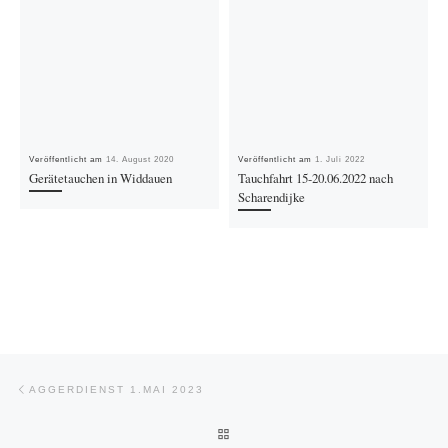
Veröffentlicht am
14. August 2020
Veröffentlicht am
1. Juli 2022
Gerätetauchen in Widdauen
Tauchfahrt 15-20.06.2022 nach
Scharendijke
Beitragsnavigation
Vorheriger Beitrag
AGGERDIENST 1.MAI 2023
ZURÜCK ZUR BEITRAGSLISTE