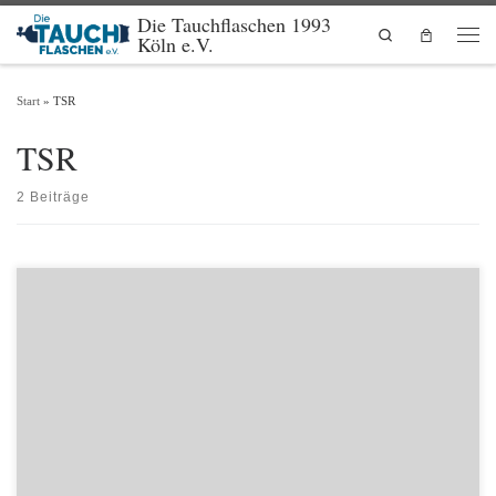
Die Tauchflaschen 1993
Zum Inhalt springen
Search
Köln e.V.
Men
Start
»
TSR
TSR
2 Beiträge
Vom 14.09.2026 bis 21.09.2026 bieten wir den Kurs GDL Safety & Rescue Diver /
AK Tauchsicherheit & Rettung an. Die Theorie findet am Montag/Dienstag statt und
die Praxis am darauffolgenden Samstag und Sonntag am Blausteinsee.
Anmeldungen bis 31.08.2026 bitte an Alexander
Damarowsky, a.damarowsky@tauchflaschen.koeln .