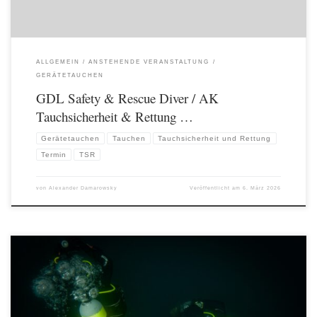
ALLGEMEIN
ANSTEHENDE VERANSTALTUNG
GERÄTETAUCHEN
GDL Safety & Rescue Diver / AK
Tauchsicherheit & Rettung …
Gerätetauchen
Tauchen
Tauchsicherheit und Rettung
Termin
TSR
von
Alexander Damarowsky
Veröffentlicht am
6. März 2026
Am 20. und 21. September 2025 haben wir den Kurs GDL Safety & Rescue Diver /
AK Tauchsicherheit & Rettung angeboten. Dieser fand an den Widdauen in