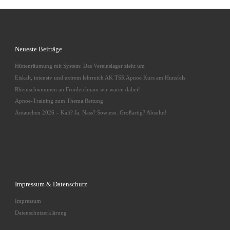
Neueste Beiträge
Hüttenräumung mit System: Das Vereinslager zieht um
Eiskalt, intensiv und extrem lehrreich AK TSR Apnoe Kurs am Hunsfels
Rheinschwimmen an Fronleichnam wir waren dabei!
Apnoe-Training zum Thema Rettung
Antauchen 2026 – Kalt? Ja. Nass? Sowieso. Großartig? Absolut!
Impressum & Datenschutz
Impressum
Datenschutzerklärung