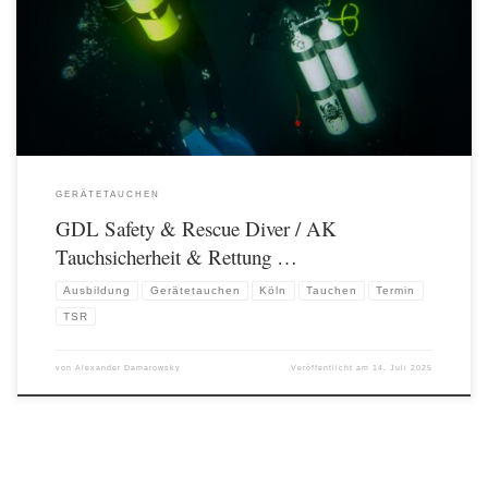
Leverkusen statt. Insgesamt 4 Teilnehmerinnen und Teilnehmer nahmen teil.
Dadurch hatten wir ein ideales Ausdbildungsverhätltnis von 1:1! Neben einer
umfangreichen Theorie gab es […]
GERÄTETAUCHEN
GDL Safety & Rescue Diver / AK
Tauchsicherheit & Rettung …
Ausbildung
Gerätetauchen
Köln
Tauchen
Termin
TSR
von
Alexander Damarowsky
Veröffentlicht am
14. Juli 2025